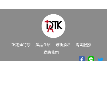
認識達特康
產品介紹
最新消息
銷售服務
聯絡我們
886-3-4929988
電話
886-3-4950808
傳真
datk.poa@gmail.com
信箱
桃園市中壢區龍興路415巷5號
地址