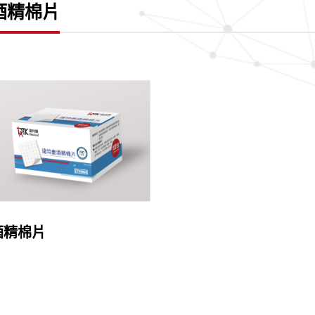
酒精棉片
酒精棉片