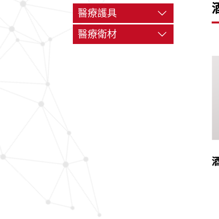
醫療護具
護 腰
醫療衛材
護 腕
酒精棉片
護 肘
透氣紙膠
護 膝
高彈性手套
護 踝
網 帶
壓舌板
棉 棒
紗 布
舒軟膠布
繃 帶