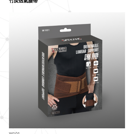
竹炭透氣腰帶
W101