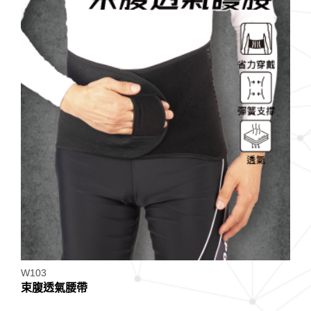
W103
束腹透氣腰帶