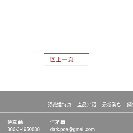
回上一頁
認識達特康
產品介紹
最新消息
銷
傳真
信箱
886-3-4950808
datk.poa@gmail.com