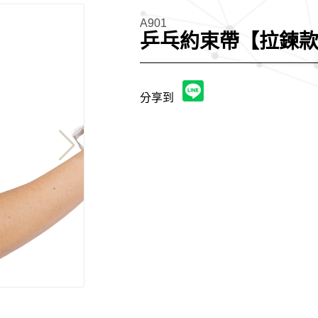
A901
乒乓約束帶【拉鍊
分享到