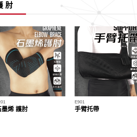
護 肘
201
E901
石墨烯 護肘
手臂托帶