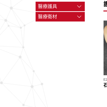
醫療護具
護 腰
醫療衛材
護 腕
酒精棉片
護 肘
透氣紙膠
護 膝
高彈性手套
護 踝
網 帶
壓舌板
棉 棒
E
紗 布
舒軟膠布
繃 帶